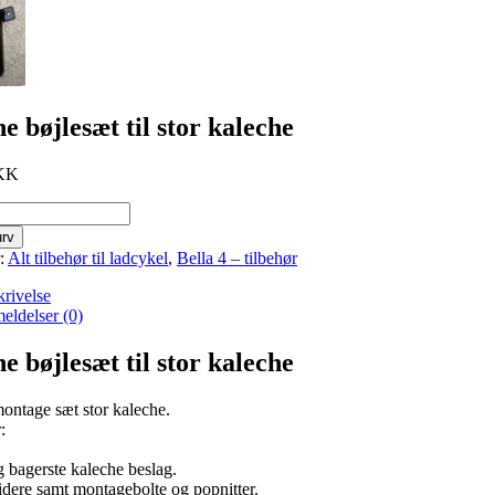
e bøjlesæt til stor kaleche
DKK
urv
r:
Alt tilbehør til ladcykel
,
Bella 4 – tilbehør
rivelse
eldelser (0)
e bøjlesæt til stor kaleche
ntage sæt stor kaleche.
:
g bagerste kaleche beslag.
dere samt montagebolte og popnitter.