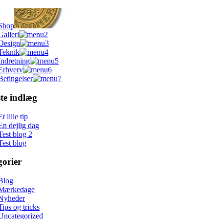
Shop
Galleri
Design
Teknik
Indretning
Erhverv
Betingelser
te indlæg
Et lille tip
En dejlig dag
Test blog 2
Test blog
orier
Blog
Mærkedage
Nyheder
Tips og tricks
Uncategorized