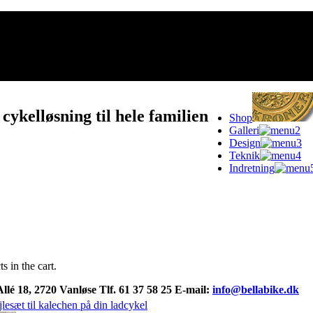
 cykelløsning til hele familien
Shop
Galleri
Design
Teknik
Indretning
s in the cart.
Allé 18, 2720 Vanløse Tlf. 61 37 58 25 E-mail:
info@bellabike.dk