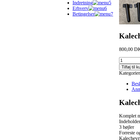
Indretning
Erhverv
Betingelser
Kalech
800,00 
Tilføj til k
Kategorie
Besk
Anm
Kalech
Komplet mo
Indeholder
3 bøjler
Forreste o
Kalechevri