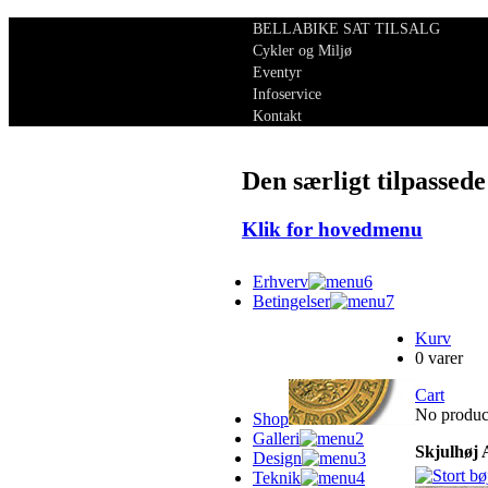
BELLABIKE SAT TILSALG
Cykler og Miljø
Eventyr
Infoservice
Kontakt
Den særligt tilpassede
Klik for hovedmenu
Erhverv
Betingelser
Kurv
0 varer
Cart
No product
Shop
Galleri
Skjulhøj 
Design
Teknik