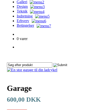
Galleri
Design
Teknik
Indretning
Erhverv
Betingelser
KURV
0 varer
CART
No products in the cart.
Garage
600,00 DKK