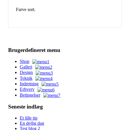
Farve sort.
Brugerdefineret menu
Shop
Galleri
Design
Teknik
Indretning
Erhverv
Betingelser
Seneste indlæg
Et lille tip
En dejlig dag
Test blog 2