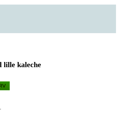
 lille kaleche
URV
.