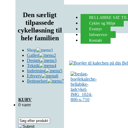
Den særligt
BELLABIKE SAT TI
tilpassede
Cykler og Miljø
Eventyr
cykelløsning til
Infoservice
hele familien
Kontakt
Shop
Galleri
Design
Teknik
Indretning
Erhverv
Betingelser
KURV
0 varer