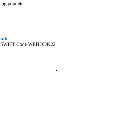
og popnitter.
e.dk
9 312 SWIFT Code WEHODK22
Kontakt