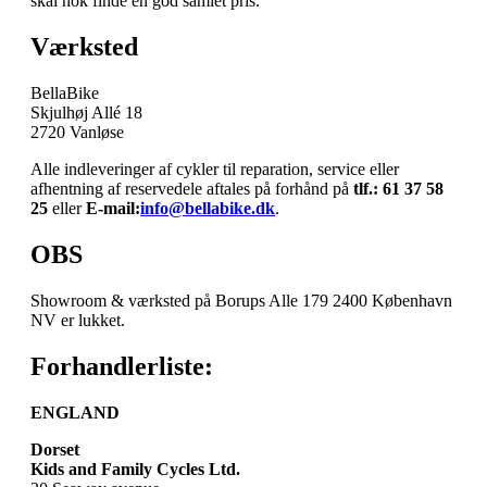
skal nok finde en god samlet pris.
Værksted
BellaBike
Skjulhøj Allé 18
2720 Vanløse
Alle indleveringer af cykler til reparation, service eller
afhentning af reservedele aftales på forhånd på
tlf.: 61 37 58
25
eller
E-mail:
info@bellabike.dk
.
OBS
Showroom & værksted på Borups Alle 179 2400 København
NV er lukket.
Forhandlerliste:
ENGLAND
Dorset
Kids and Family Cycles Ltd.