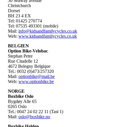
30 Seaway avenue
Christchurch
Dorset
BH 23 4 EX
Tel: 01425 270774
Tel: 07535 493301 (mobile)
Mail:
info@kidsandfamilycycles.co.uk
Web:
www.kidsandfamilycycles.co.uk
BELGIEN
Option Bike-Velobac
Stephan Petre
Rue Citadelle 12
4672 Belegny Belgique
Tel.: 0032 (0)473/257320
Mail:
optionbike@mail.be
Web:
www.optionbike.be
NORGE
Boxbike Oslo
Bygdøy Alle 65
0265 Oslo
Tel.: 0047 24 02 22 11 (Tast 1)
Mail:
oslo@boxbike.no
Boxbike Halden