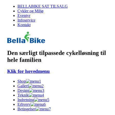
BELLABIKE SAT TILSALG
Cykler og Miljø
Eventyr
Infoservice
Kontakt
Den særligt tilpassede cykelløsning til
hele familien
Klik for hovedmenu
Shop
Galleri
Design
Teknik
Indretning
Erhverv
Betingelser