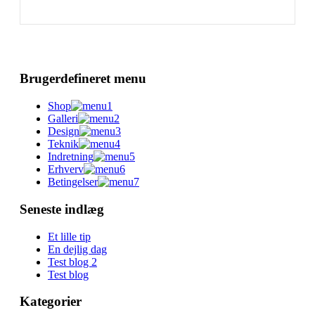
Brugerdefineret menu
Shop
Galleri
Design
Teknik
Indretning
Erhverv
Betingelser
Seneste indlæg
Et lille tip
En dejlig dag
Test blog 2
Test blog
Kategorier