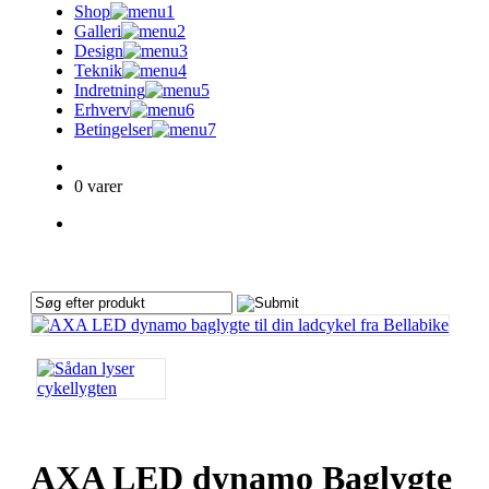
Shop
Galleri
Design
Teknik
Indretning
Erhverv
Betingelser
KURV
0 varer
CART
No products in the cart.
AXA LED dynamo Baglygte