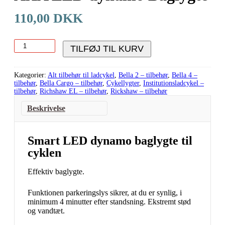
110,00 DKK
TILFØJ TIL KURV
Kategorier:
Alt tilbehør til ladcykel
,
Bella 2 – tilbehør
,
Bella 4 –
tilbehør
,
Bella Cargo – tilbehør
,
Cykellygter
,
Institutionsladcykel –
tilbehør
,
Richshaw EL – tilbehør
,
Rickshaw – tilbehør
Beskrivelse
Smart LED dynamo baglygte til
cyklen
Effektiv baglygte.
Funktionen parkeringslys sikrer, at du er synlig, i
minimum 4 minutter efter standsning. Ekstremt stød
og vandtæt.