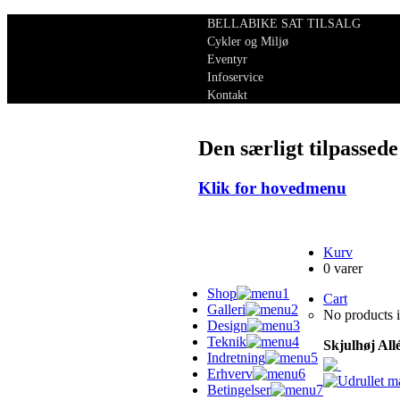
BELLABIKE SAT TILSALG
Cykler og Miljø
Eventyr
Infoservice
Kontakt
Den særligt tilpassede
Klik for hovedmenu
Kurv
0 varer
Shop
Cart
Galleri
No products i
Design
Teknik
Skjulhøj All
Indretning
Erhverv
Betingelser