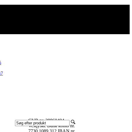
CVR nr. 28860404
Vestjyske Bank konto nr.
7730 1089 312 IBAN nr.