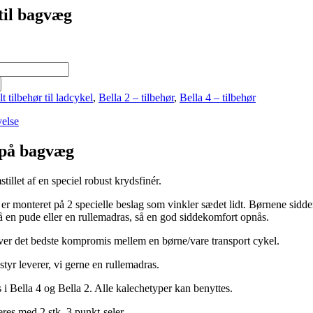
til bagvæg
t tilbehør til ladcykel
,
Bella 2 – tilbehør
,
Bella 4 – tilbehør
velse
på bagvæg
tillet af en speciel robust krydsfinér.
er monteret på 2 specielle beslag som vinkler sædet lidt. Børnene sidde
å en pude eller en rullemadras, så en god siddekomfort opnås.
er det bedste kompromis mellem en børne/vare transport cykel.
tyr leverer, vi gerne en rullemadras.
i Bella 4 og Bella 2. Alle kalechetyper kan benyttes.
res med 2 stk. 3 punkt-seler.