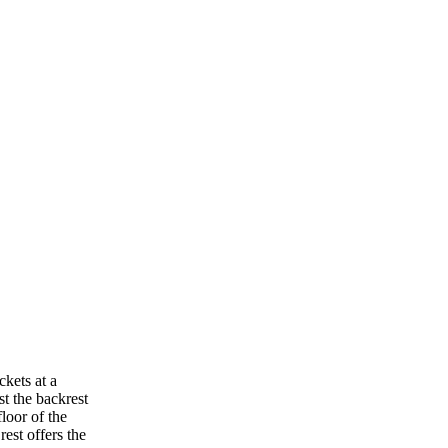
ckets at a
st the backrest
floor of the
rest offers the