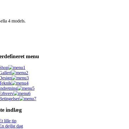
ella 4 models.
erdefineret menu
Shop
Galleri
Design
Teknik
Indretning
Erhverv
Betingelser
te indlæg
Et lille tip
En dejlig dag