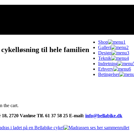
Shop
Galleri
 cykelløsning til hele familien
Design
Teknik
Indretning
Erhverv
Betingelser
n the cart.
é 18, 2720 Vanløse Tlf. 61 37 58 25 E-mail:
info@bellabike.dk