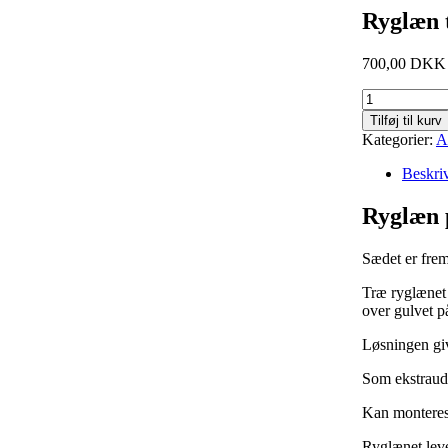
Ryglæn 
700,00 DKK
Tilføj til kurv
Kategorier:
Al
Beskri
Ryglæn 
Sædet er frems
Træ ryglænet 
over gulvet p
Løsningen giv
Som ekstrauds
Kan monteres 
Ryglænet leve