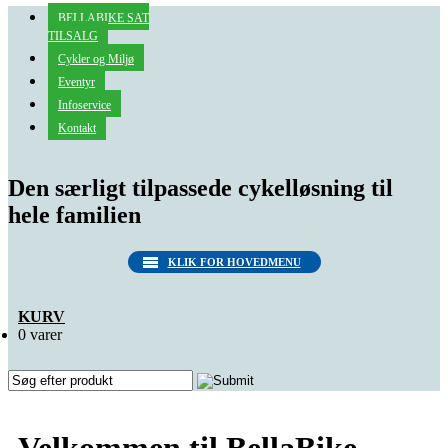
BELLABIKE SAT
TILSALG
Cykler og Miljø
Eventyr
Infoservice
Kontakt
Den særligt tilpassede cykelløsning til
hele familien
KLIK FOR HOVEDMENU
KURV
0 varer
Velkommen til BellaBike