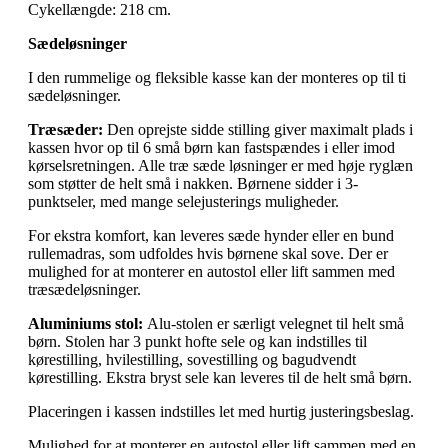
Cykellængde: 218 cm.
Sædeløsninger
I den rummelige og fleksible kasse kan der monteres op til ti
sædeløsninger.
Træsæder:
Den oprejste sidde stilling giver maximalt plads i
kassen hvor op til 6 små børn kan fastspændes i eller imod
kørselsretningen. Alle træ sæde løsninger er med høje ryglæn
som støtter de helt små i nakken. Børnene sidder i 3-
punktseler, med mange selejusterings muligheder.
For ekstra komfort, kan leveres sæde hynder eller en bund
rullemadras, som udfoldes hvis børnene skal sove. Der er
mulighed for at monterer en autostol eller lift sammen med
træsædeløsninger.
Aluminiums stol:
Alu-stolen er særligt velegnet til helt små
børn. Stolen har 3 punkt hofte sele og kan indstilles til
kørestilling, hvilestilling, sovestilling og bagudvendt
kørestilling. Ekstra bryst sele kan leveres til de helt små børn.
Placeringen i kassen indstilles let med hurtig justeringsbeslag.
Mulighed for at monterer en autostol eller lift sammen med en