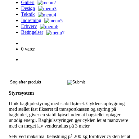
Galleri
Design
Teknik
Indretning
Erhverv
Betingelser
KURV
0 varer
CART
No products in the cart.
Styresystem
Unik baghjulsstyring med stabil kørsel. Cyklens opbygning
med stellet fast fikseret til transportkassen og styring på
baghjulet, giver en stabil kørsel uden at bagstellet optager
unødig energi. Baghjulsstyringen gør cyklen let at manøvrere
med en meget lav venderadius på 3 meter.
Selv ved maksimal belastning på 200 kg forbliver cyklen let at